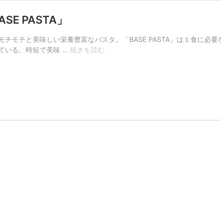
E PASTA」
チモチと美味しい栄養豊富なパスタ。「BASE PASTA」は１食に必
た
ている。時短で美味 …
続きを読む
っ
た
２
分
で
食
べ
ら
れ
る、
完
全
栄
養
食
「BASE