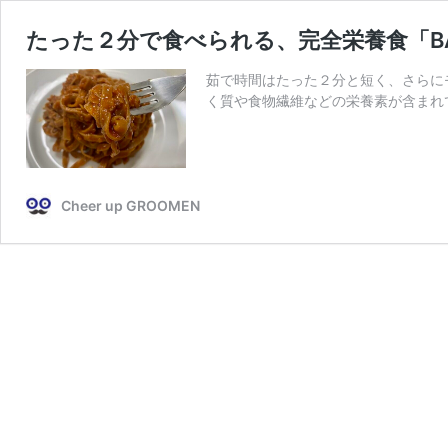
たった２分で食べられる、完全栄養食「BAS
茹で時間はたった２分と短く、さらにモ
く質や食物繊維などの栄養素が含まれ
Cheer up GROOMEN