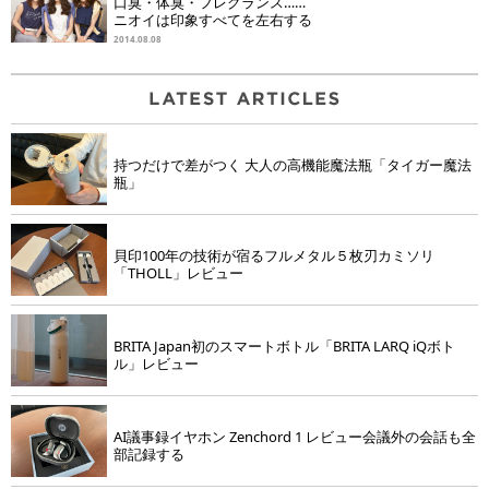
口臭・体臭・フレグランス……
ニオイは印象すべてを左右する
2014.08.08
持つだけで差がつく 大人の高機能魔法瓶「タイガー魔法
瓶」
貝印100年の技術が宿るフルメタル５枚刃カミソリ
「THOLL」レビュー
BRITA Japan初のスマートボトル「BRITA LARQ iQボト
ル」レビュー
AI議事録イヤホン Zenchord 1 レビュー会議外の会話も全
部記録する