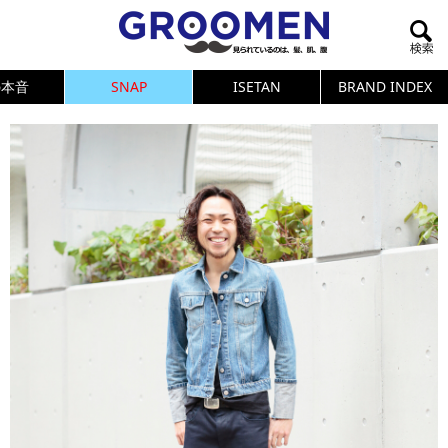
の本音
SNAP
ISETAN
BRAND INDEX