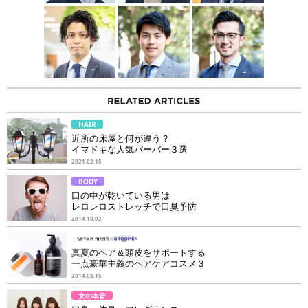
HAIR
近所の床屋と何が違う？
イマドキな人気バーバー３選
2021.02.15
BODY
口の中が乾いている男は
レロレロストレッチで口臭予防
2014.10.02
真夏のヘア＆頭皮をサポートする
一点豪華主義のヘアケアコスメ３
2014.08.15
女の本音