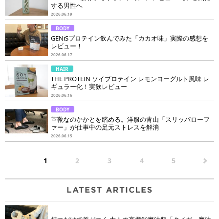
する男性へ
2026.06.19
BODY
GENiSプロテイン飲んでみた「カカオ味」実際の感想を
レビュー！
2026.06.17
HAIR
THE PROTEIN ソイプロテイン レモンヨーグルト風味 レ
ギュラー化！実飲レビュー
2026.06.16
BODY
革靴なのかかとを踏める。洋服の青山「スリッパローフ
ァー」が仕事中の足元ストレスを解消
2026.06.15
1
2
3
4
5