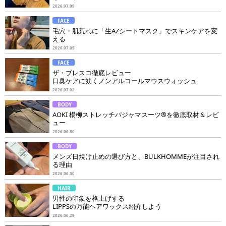
2026.07.09
FACE
毛穴・肌荒れに「生AZシートマスク」でスキンケアを変
える
2026.07.05
FACE
ザ・ブレスコ徹底レビュー
口臭ケアに効くノンアルコールマウスウォッシュ
2026.07.02
BODY
AOKI 楊柳ストレッチパジャマスーツ®を徹底取材＆レビ
ュー
2026.06.30
BODY
メンズ日焼け止めの選び方と、BULKHOMMEが注目され
る理由
2026.06.30
HAIR
男性の印象を格上げする
LIPPSの万能ヘアワックス紹介しよう
2026.06.29