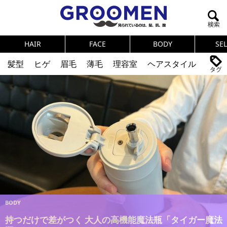
HAIR
FACE
BODY
SE
髪型
ヒゲ
眉毛
薄毛
理容室
ヘアスタイル
ヘアカタログ
体臭
ニオイ
連載
メンズコスメ
NEWS
PICK UP
筋肉
女の本音
テストステロン
海外セレブ
眉毛
メタボ
健康
スキンケア
食事
調査結果
トレーニング
好印象な男
頭皮ケア
ダイエット
理容室
BODY
持つだけで差がつく 大人の高機能魔法瓶「タイガー魔法