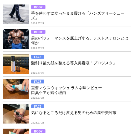
BODY
手を使わずに立ったまま履ける「ハンズフリーシュー
ズ」
2026.07.29
BODY
男のパフォーマンスを底上げする、テストステロンとは
何か
低下の原因と高める習慣
2026.07.29
FACE
髭剃り後の肌を整える導入美容液「プロジスタ」
2026.07.26
FACE
重曹マウスウォッシュ ラムネ味レビュー
口臭ケアが続く理由
2026.07.24
FACE
気になるところだけ変える男のための集中美容液
2026.07.21
BODY