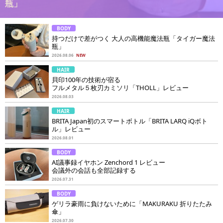
瓶」
BODY
持つだけで差がつく 大人の高機能魔法瓶「タイガー魔法
瓶」
2026.08.06
NEW
HAIR
貝印100年の技術が宿る
フルメタル５枚刃カミソリ「THOLL」レビュー
2026.08.03
HAIR
BRITA Japan初のスマートボトル「BRITA LARQ iQボト
ル」レビュー
2026.08.01
BODY
AI議事録イヤホン Zenchord 1 レビュー
会議外の会話も全部記録する
2026.07.31
BODY
ゲリラ豪雨に負けないために「MAKURAKU 折りたたみ
傘」
2026.07.30