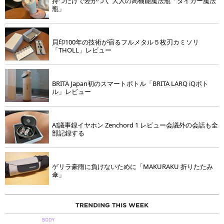
持つだけで差がつく 大人の高機能魔法瓶「タイガー魔法
瓶」
貝印100年の技術が宿るフルメタル５枚刃カミソリ
「THOLL」レビュー
BRITA Japan初のスマートボトル「BRITA LARQ iQボト
ル」レビュー
AI議事録イヤホン Zenchord 1 レビュー会議外の会話も全
部記録する
ゲリラ豪雨に負けないために「MAKURAKU 折りたたみ
傘」
BODY