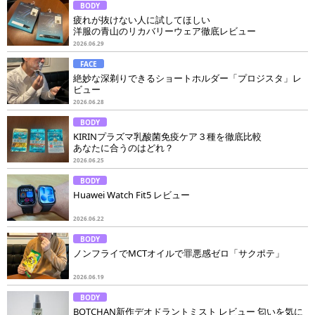
BODY
疲れが抜けない人に試してほしい
洋服の青山のリカバリーウェア徹底レビュー
2026.06.29
FACE
絶妙な深剃りできるショートホルダー「プロジスタ」レ
ビュー
2026.06.28
BODY
KIRINプラズマ乳酸菌免疫ケア３種を徹底比較
あなたに合うのはどれ？
2026.06.25
BODY
Huawei Watch Fit5 レビュー
2026.06.22
BODY
ノンフライでMCTオイルで罪悪感ゼロ「サクポテ」
2026.06.19
BODY
BOTCHAN新作デオドラントミスト レビュー 匂いを気に