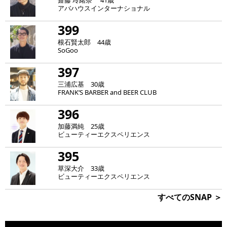
齋藤 玲緒奈 41歳
アバハウスインターナショナル
399
根石賢太郎 44歳
SoGoo
397
三浦広基 30歳
FRANK‘S BARBER and BEER CLUB
396
加藤満純 25歳
ビューティーエクスペリエンス
395
草深大介 33歳
ビューティーエクスペリエンス
すべてのSNAP ＞