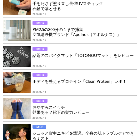
手を汚さず塗り直し最強UVスティック
石鹼で落とせる
2026.07.19
BODY
PM2.5の800分の１まで捕集
空気清浄機ブランド「Apolnus（アポルナス）」
2026.07.17
BODY
話題のスパイクマット「TOTONOUマット」をレビュー
2026.07.16
BODY
ボディを整えるプロテイン「Clean Protein」レポ！
2026.07.14
BODY
おやすみスイッチ
効果ある？靴下の実力レビュー
2026.07.13
FACE
シュッと背中ニキビを撃退。全身の肌トラブルケアでき
るミスト