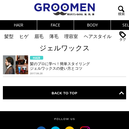
HAIR
FACE
BODY
SE
髪型
ヒゲ
眉毛
薄毛
理容室
ヘアスタイル
ジェルワックス
ヘアカタログ
体臭
ニオイ
連載
HAIR
メンズコスメ
NEWS
PICK UP
筋肉
女の本音
髪のプロに学べ！簡単スタイリング
ジェルワックスの使い方とコツ
テストステロン
海外セレブ
眉毛
メタボ
2017.06.28
健康
スキンケア
食事
調査結果
トレーニング
好印象な男
頭皮ケア
ダイエット
理容室