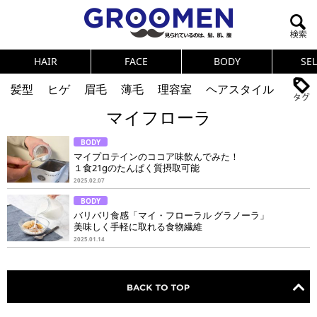
HAIR
FACE
BODY
SE
髪型
ヒゲ
眉毛
薄毛
理容室
ヘアスタイル
マイフローラ
ヘアカタログ
体臭
ニオイ
連載
BODY
メンズコスメ
NEWS
PICK UP
筋肉
女の本音
マイプロテインのココア味飲んでみた！
１食21gのたんぱく質摂取可能
テストステロン
海外セレブ
眉毛
メタボ
2025.02.07
BODY
健康
スキンケア
食事
調査結果
バリバリ食感「マイ・フローラル グラノーラ」
美味しく手軽に取れる食物繊維
2025.01.14
トレーニング
好印象な男
頭皮ケア
ダイエット
理容室