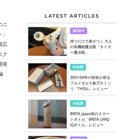
のニ
BODY
ト」
持つだけで差がつく 大人
幅広
の高機能魔法瓶「タイガ
ー魔法瓶」
エク
開発
HAIR
歯
貝印100年の技術が宿る
フルメタル５枚刃カミソ
リ「THOLL」レビュー
HAIR
BRITA Japan初のスマー
トボトル「BRITA LARQ
iQボトル」レビュー