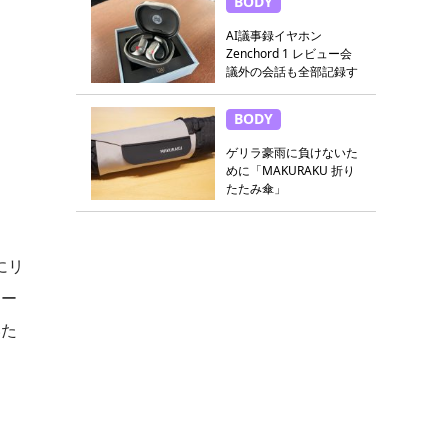
BODY
AI議事録イヤホン
Zenchord 1 レビュー会
議外の会話も全部記録す
る
BODY
ゲリラ豪雨に負けないた
めに「MAKURAKU 折り
たたみ傘」
にリ
レー
いた