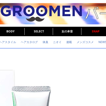
BODY
SELECT
女の本音
SNAP
ヘアスタイル
ヘアカタログ
体臭
ニオイ
連載
メンズコスメ
NEW
眉毛
メタボ
健康
スキンケア
食事
調査結果
トレーニング