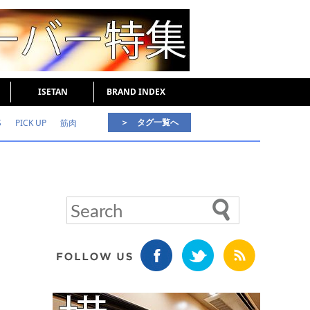
ISETAN
BRAND INDEX
＞ タグ一覧へ
S
PICK UP
筋肉
好印象な男
頭皮ケア