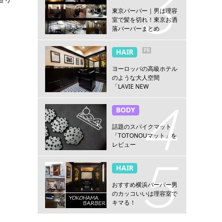
東京バーバー｜男は理容
室で髪を切れ！東京お洒
落バーバーまとめ
PR
HAIR
ヨーロッパの高級ホテル
のような大人空間
「LAVIE NEW
STANDARD BARBER横浜
店」
BODY
話題のスパイクマット
「TOTONOUマット」を
レビュー
HAIR
おすすめ横浜バーバー男
のカッコいいは理容室で
キマる！