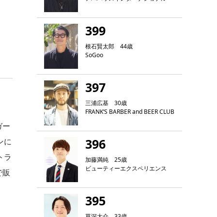
399
根石賢太郎 44歳
SoGoo
397
三浦広基 30歳
FRANK‘S BARBER and BEER CLUB
ガー
396
ンに
トラ
加藤満純 25歳
ビューティーエクスペリエンス
で販
395
草深大介 33歳