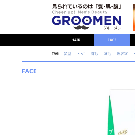
HAIR
FACE
TAG
髪型
ヒゲ
眉毛
薄毛
理容室
女の本音
テストステロン
海外セレブ
FACE
ダイエット
理容室