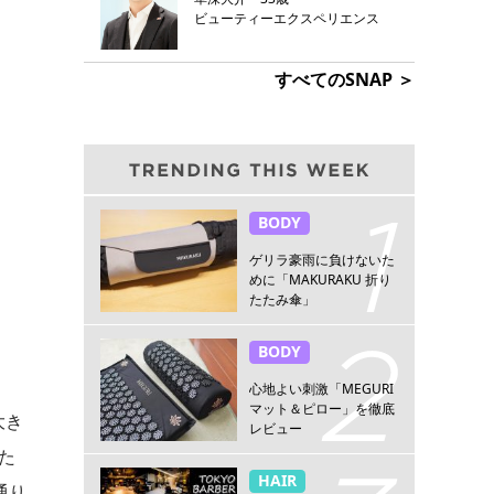
ビューティーエクスペリエンス
すべてのSNAP ＞
BODY
ゲリラ豪雨に負けないた
めに「MAKURAKU 折り
たたみ傘」
BODY
心地よい刺激「MEGURI
マット＆ピロー」を徹底
大き
レビュー
た
HAIR
通り