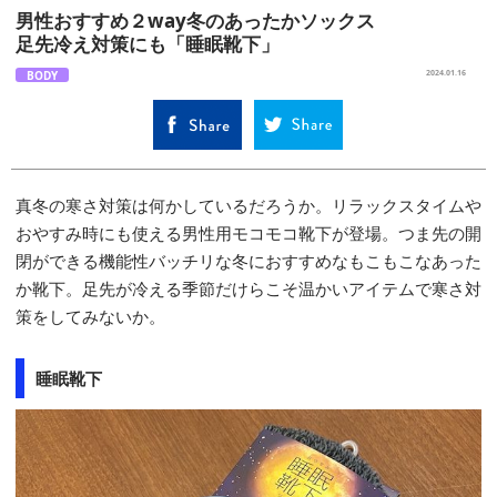
男性おすすめ２way冬のあったかソックス
足先冷え対策にも「睡眠靴下」
BODY
2024.01.16
真冬の寒さ対策は何かしているだろうか。リラックスタイムや
おやすみ時にも使える男性用モコモコ靴下が登場。つま先の開
閉ができる機能性バッチリな冬におすすめなもこもこなあった
か靴下。足先が冷える季節だけらこそ温かいアイテムで寒さ対
策をしてみないか。
睡眠靴下