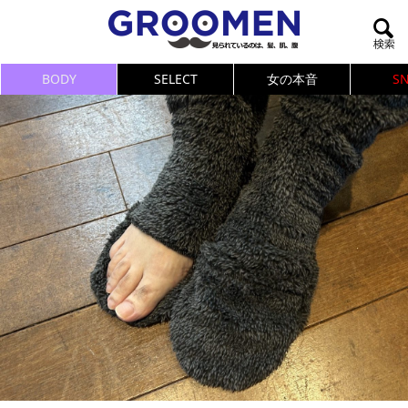
BODY
SELECT
女の本音
S