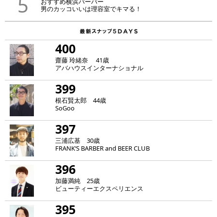
5
おすすめ横浜バーバー
男のカッコいいは理容室でキマる！
400
齋藤 玲緒奈 41歳
アバハウスインターナショナル
399
根石賢太郎 44歳
SoGoo
397
三浦広基 30歳
FRANK‘S BARBER and BEER CLUB
396
加藤満純 25歳
ビューティーエクスペリエンス
395