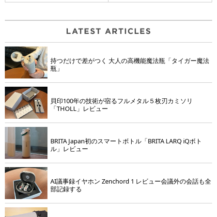
持つだけで差がつく 大人の高機能魔法瓶「タイガー魔法
瓶」
貝印100年の技術が宿るフルメタル５枚刃カミソリ
「THOLL」レビュー
BRITA Japan初のスマートボトル「BRITA LARQ iQボト
ル」レビュー
AI議事録イヤホン Zenchord 1 レビュー会議外の会話も全
部記録する