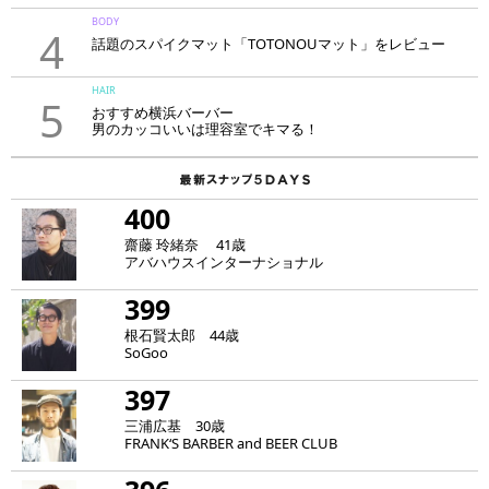
BODY
4
話題のスパイクマット「TOTONOUマット」をレビュー
HAIR
5
おすすめ横浜バーバー
男のカッコいいは理容室でキマる！
400
齋藤 玲緒奈 41歳
アバハウスインターナショナル
399
根石賢太郎 44歳
SoGoo
397
三浦広基 30歳
FRANK‘S BARBER and BEER CLUB