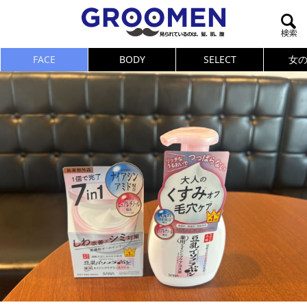
FACE
BODY
SELECT
女