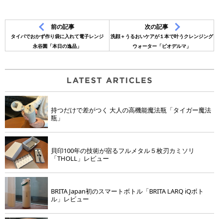
前の記事
次の記事
タイパでおかず作り袋に入れて電子レンジ
洗顔＋うるおいケアが１本で叶うクレンジング
永谷園「本日の逸品」
ウォーター「ビオデルマ」
持つだけで差がつく 大人の高機能魔法瓶「タイガー魔法
瓶」
貝印100年の技術が宿るフルメタル５枚刃カミソリ
「THOLL」レビュー
BRITA Japan初のスマートボトル「BRITA LARQ iQボト
ル」レビュー