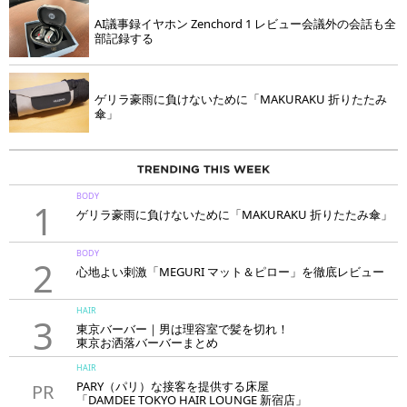
AI議事録イヤホン Zenchord 1 レビュー会議外の会話も全
部記録する
ゲリラ豪雨に負けないために「MAKURAKU 折りたたみ
傘」
BODY
1
ゲリラ豪雨に負けないために「MAKURAKU 折りたたみ傘」
BODY
2
心地よい刺激「MEGURI マット＆ピロー」を徹底レビュー
HAIR
3
東京バーバー｜男は理容室で髪を切れ！
東京お洒落バーバーまとめ
HAIR
PARY（パリ）な接客を提供する床屋
PR
「DAMDEE TOKYO HAIR LOUNGE 新宿店」