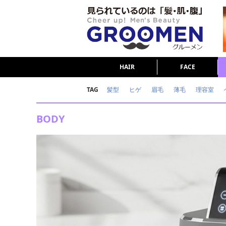
HAIR
FACE
TAG
髪型
ヒゲ
眉毛
薄毛
理容室
女の本音
テストステロン
海外セレブ
BODY
ダイエット
理容室