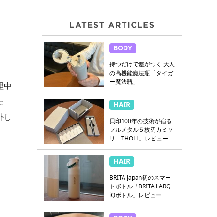
BODY
持つだけで差がつく 大人
の高機能魔法瓶「タイガ
ー魔法瓶」
理中
た
HAIR
外し
貝印100年の技術が宿る
フルメタル５枚刃カミソ
。
リ「THOLL」レビュー
HAIR
BRITA Japan初のスマー
トボトル「BRITA LARQ
iQボトル」レビュー