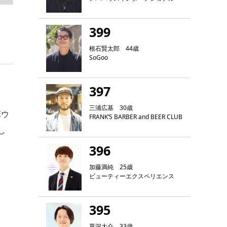
399
根石賢太郎 44歳
SoGoo
397
三浦広基 30歳
ボウ
FRANK‘S BARBER and BEER CLUB
し
396
加藤満純 25歳
ビューティーエクスペリエンス
395
草深大介 33歳