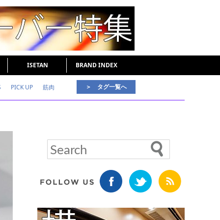
ISETAN
BRAND INDEX
＞ タグ一覧へ
S
PICK UP
筋肉
好印象な男
頭皮ケア