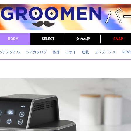
BODY
SELECT
女の本音
SNAP
ヘアスタイル
ヘアカタログ
体臭
ニオイ
連載
メンズコスメ
NEW
眉毛
メタボ
健康
スキンケア
食事
調査結果
トレーニング