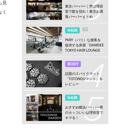
も見
東京バーバー｜男は理容
なく
室で髪を切れ！東京お洒
落バーバーまとめ
PR
HAIR
PARY（パリ）な接客を
提供する床屋「DAMDEE
TOKYO HAIR LOUNGE
新宿店」
BODY
話題のスパイクマット
「TOTONOUマット」を
レビュー
HAIR
おすすめ横浜バーバー男
のカッコいいは理容室で
キマる！