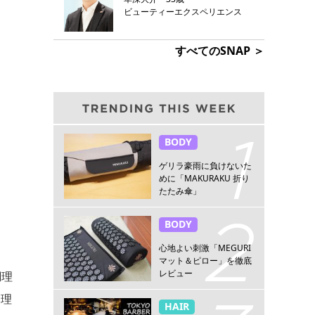
ビューティーエクスペリエンス
すべてのSNAP ＞
BODY
ゲリラ豪雨に負けないた
めに「MAKURAKU 折り
たたみ傘」
BODY
心地よい刺激「MEGURI
マット＆ピロー」を徹底
レビュー
調理
調理
HAIR