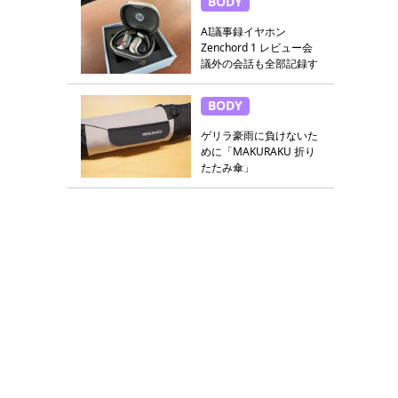
BODY
AI議事録イヤホン
Zenchord 1 レビュー会
議外の会話も全部記録す
る
BODY
ゲリラ豪雨に負けないた
めに「MAKURAKU 折り
たたみ傘」