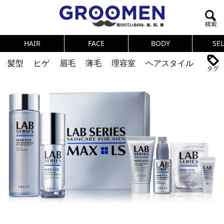
HAIR
FACE
BODY
SE
髪型
ヒゲ
眉毛
薄毛
理容室
ヘアスタイル
ヘアカタログ
体臭
ニオイ
連載
メンズコスメ
NEWS
PICK UP
筋肉
女の本音
テストステロン
海外セレブ
眉毛
メタボ
健康
スキンケア
食事
調査結果
トレーニング
好印象な男
頭皮ケア
ダイエット
理容室