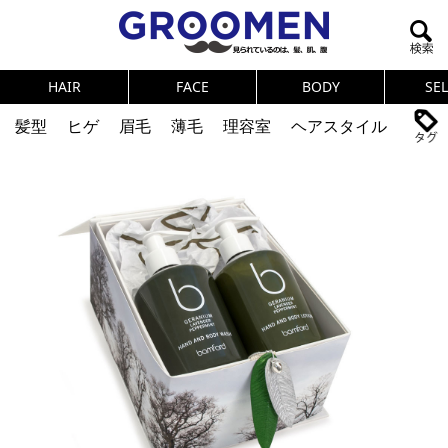
HAIR
FACE
BODY
SE
髪型
ヒゲ
眉毛
薄毛
理容室
ヘアスタイル
ヘアカタログ
体臭
ニオイ
連載
メンズコスメ
NEWS
PICK UP
筋肉
女の本音
テストステロン
海外セレブ
眉毛
メタボ
健康
スキンケア
食事
調査結果
トレーニング
好印象な男
頭皮ケア
ダイエット
理容室