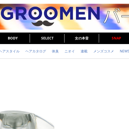
BODY
SELECT
女の本音
SNAP
ヘアスタイル
ヘアカタログ
体臭
ニオイ
連載
メンズコスメ
NEW
眉毛
メタボ
健康
スキンケア
食事
調査結果
トレーニング