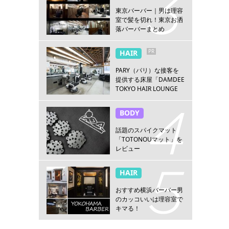
東京バーバー｜男は理容
室で髪を切れ！東京お洒
落バーバーまとめ
PR
HAIR
PARY（パリ）な接客を
提供する床屋「DAMDEE
TOKYO HAIR LOUNGE
新宿店」
BODY
話題のスパイクマット
「TOTONOUマット」を
レビュー
HAIR
おすすめ横浜バーバー男
のカッコいいは理容室で
キマる！