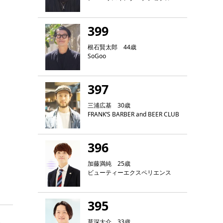
399
根石賢太郎 44歳
SoGoo
397
三浦広基 30歳
FRANK‘S BARBER and BEER CLUB
396
加藤満純 25歳
ビューティーエクスペリエンス
395
草深大介 33歳