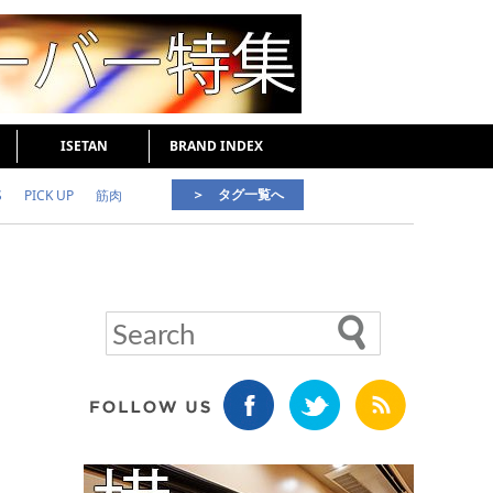
ISETAN
BRAND INDEX
＞ タグ一覧へ
S
PICK UP
筋肉
好印象な男
頭皮ケア