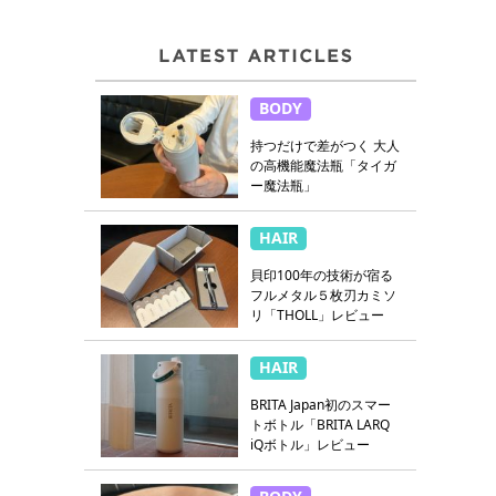
BODY
持つだけで差がつく 大人
の高機能魔法瓶「タイガ
ー魔法瓶」
HAIR
貝印100年の技術が宿る
フルメタル５枚刃カミソ
リ「THOLL」レビュー
HAIR
BRITA Japan初のスマー
トボトル「BRITA LARQ
iQボトル」レビュー