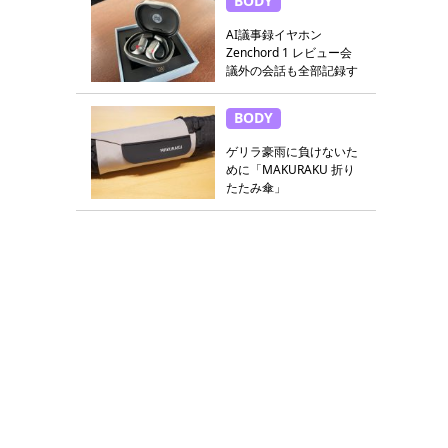
BODY
AI議事録イヤホン
Zenchord 1 レビュー会
議外の会話も全部記録す
る
BODY
ゲリラ豪雨に負けないた
めに「MAKURAKU 折り
たたみ傘」