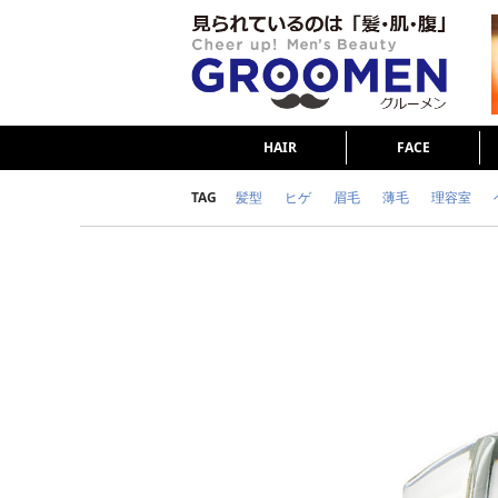
HAIR
FACE
TAG
髪型
ヒゲ
眉毛
薄毛
理容室
女の本音
テストステロン
海外セレブ
ダイエット
理容室