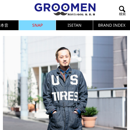
の本音
SNAP
ISETAN
BRAND INDEX