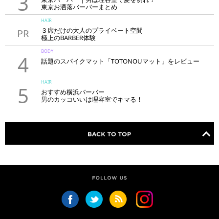
3
東京お洒落バーバーまとめ
HAIR
３席だけの大人のプライベート空間
PR
極上のBARBER体験
「LAVIE NEW STANDARD BARBER HANARE新宿店」
BODY
4
話題のスパイクマット「TOTONOUマット」をレビュー
HAIR
5
おすすめ横浜バーバー
男のカッコいいは理容室でキマる！