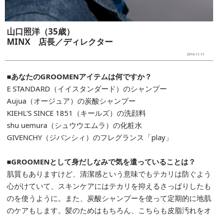
山口照洋（35歳）
MINX 店長／ディレクター
2014.11.11
■あなたのGROOMENアイテムは何ですか？
E STANDARD（イイスタンダード）のシャンプー
Aujua（オージュア）の炭酸シャンプー
KIEHL'S SINCE 1851（キールズ）の洗顔料
shu uemura（シュウウエムラ）の化粧水
GIVENCHY（ジバンシィ）のフレグランス「play」
■GROOMENとして身だしなみで気を遣っていることは？
肌質もありますけど、清潔感という意味でもテカリは防ぐよう
心がけていて、スキンケアにはテカリを抑えるさっぱりしたも
のを使うように。また、炭酸シャンプーを使って定期的に地肌
のケアもします。髪のためはもちろん、こちらも皮脂汚れをオ