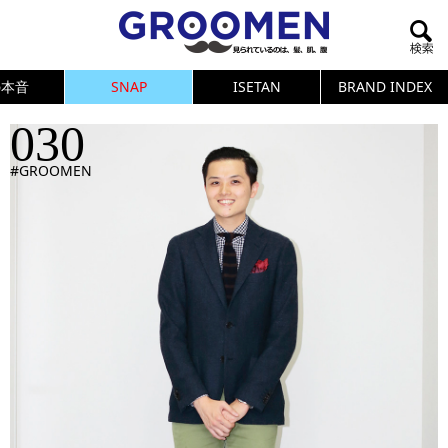
の本音
SNAP
ISETAN
BRAND INDEX
030
#GROOMEN