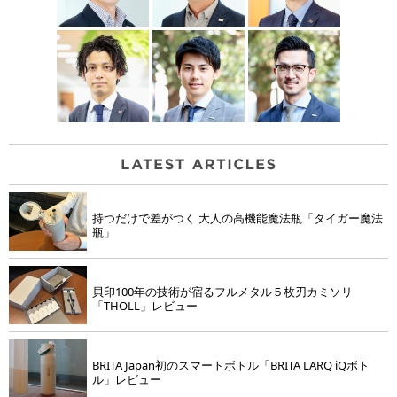
持つだけで差がつく 大人の高機能魔法瓶「タイガー魔法
瓶」
貝印100年の技術が宿るフルメタル５枚刃カミソリ
「THOLL」レビュー
BRITA Japan初のスマートボトル「BRITA LARQ iQボト
ル」レビュー