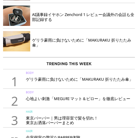
AI議事録イヤホン Zenchord 1 レビュー会議外の会話も全
部記録する
ゲリラ豪雨に負けないために「MAKURAKU 折りたたみ
傘」
BODY
1
ゲリラ豪雨に負けないために「MAKURAKU 折りたたみ傘」
BODY
2
心地よい刺激「MEGURI マット＆ピロー」を徹底レビュー
HAIR
3
東京バーバー｜男は理容室で髪を切れ！
東京お洒落バーバーまとめ
HAIR
全室個室の贅沢なBARBER体験