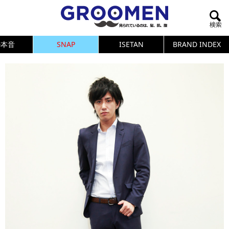
の本音
SNAP
ISETAN
BRAND INDEX