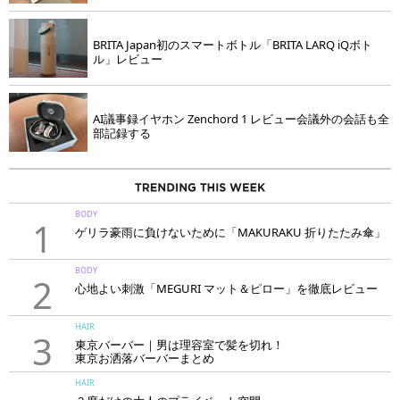
BRITA Japan初のスマートボトル「BRITA LARQ iQボト
ル」レビュー
AI議事録イヤホン Zenchord 1 レビュー会議外の会話も全
部記録する
BODY
1
ゲリラ豪雨に負けないために「MAKURAKU 折りたたみ傘」
BODY
2
心地よい刺激「MEGURI マット＆ピロー」を徹底レビュー
HAIR
3
東京バーバー｜男は理容室で髪を切れ！
東京お洒落バーバーまとめ
HAIR