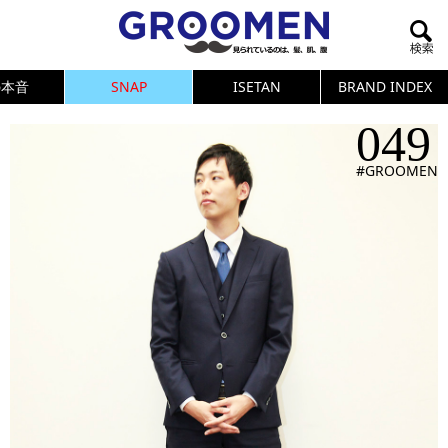
の本音
SNAP
ISETAN
BRAND INDEX
049
#GROOMEN