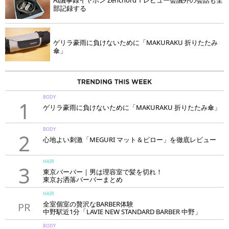
部記録する
ゲリラ豪雨に負けないために「MAKURAKU 折りたたみ
傘」
BODY
1
ゲリラ豪雨に負けないために「MAKURAKU 折りたたみ傘」
BODY
2
心地よい刺激「MEGURI マット＆ピロー」を徹底レビュー
HAIR
3
東京バーバー｜男は理容室で髪を切れ！
東京お洒落バーバーまとめ
HAIR
全室個室の贅沢なBARBER体験
PR
中野駅近1分「LAVIE NEW STANDARD BARBER 中野」
BODY