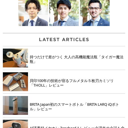
持つだけで差がつく 大人の高機能魔法瓶「タイガー魔法
瓶」
貝印100年の技術が宿るフルメタル５枚刃カミソリ
「THOLL」レビュー
BRITA Japan初のスマートボトル「BRITA LARQ iQボト
ル」レビュー
AI議事録イヤホン Zenchord 1 レビュー会議外の会話も全