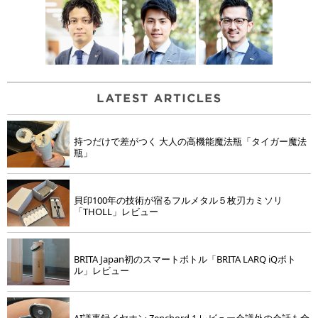
持つだけで差がつく 大人の高機能魔法瓶「タイガー魔法
瓶」
貝印100年の技術が宿るフルメタル５枚刃カミソリ
「THOLL」レビュー
BRITA Japan初のスマートボトル「BRITA LARQ iQボト
ル」レビュー
AI議事録イヤホン Zenchord 1 レビュー会議外の会話も全