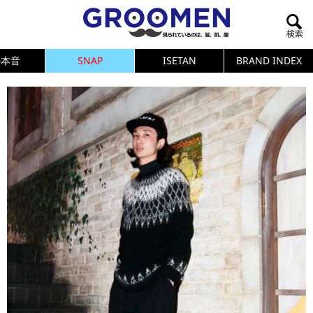
の本音
SNAP
ISETAN
BRAND INDEX