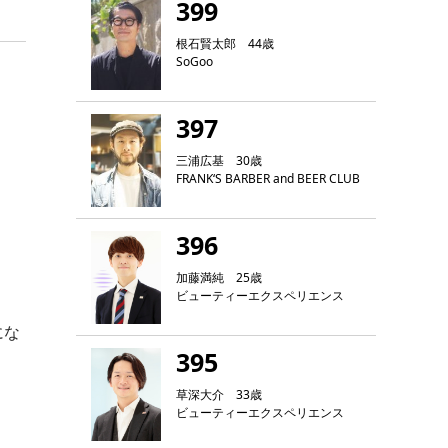
399
根石賢太郎 44歳
SoGoo
397
三浦広基 30歳
FRANK‘S BARBER and BEER CLUB
396
加藤満純 25歳
ビューティーエクスペリエンス
にな
395
草深大介 33歳
ビューティーエクスペリエンス