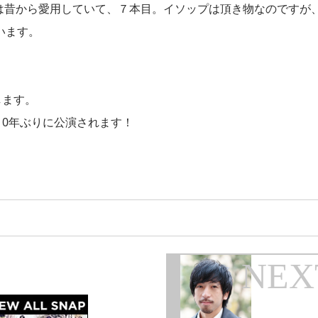
USK」は昔から愛用していて、７本目。イソップは頂き物なのですが
います。
します。
10年ぶりに公演されます！
NEX