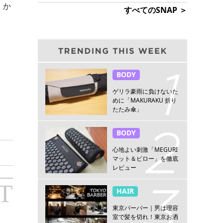
、か
すべてのSNAP ＞
BODY
ゲリラ豪雨に負けないた
めに「MAKURAKU 折り
たたみ傘」
BODY
心地よい刺激「MEGURI
マット＆ピロー」を徹底
レビュー
T
HAIR
東京バーバー｜男は理容
室で髪を切れ！東京お洒