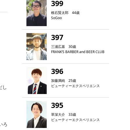
399
根石賢太郎 44歳
SoGoo
397
三浦広基 30歳
FRANK‘S BARBER and BEER CLUB
396
加藤満純 25歳
ビューティーエクスペリエンス
だし
395
草深大介 33歳
ビューティーエクスペリエンス
いろ