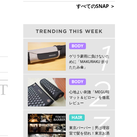
すべてのSNAP ＞
BODY
ゲリラ豪雨に負けないた
めに「MAKURAKU 折り
たたみ傘」
BODY
T
心地よい刺激「MEGURI
マット＆ピロー」を徹底
レビュー
HAIR
東京バーバー｜男は理容
室で髪を切れ！東京お洒