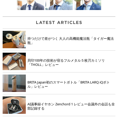
持つだけで差がつく 大人の高機能魔法瓶「タイガー魔法
瓶」
貝印100年の技術が宿るフルメタル５枚刃カミソリ
「THOLL」レビュー
BRITA Japan初のスマートボトル「BRITA LARQ iQボト
ル」レビュー
AI議事録イヤホン Zenchord 1 レビュー会議外の会話も全
部記録する