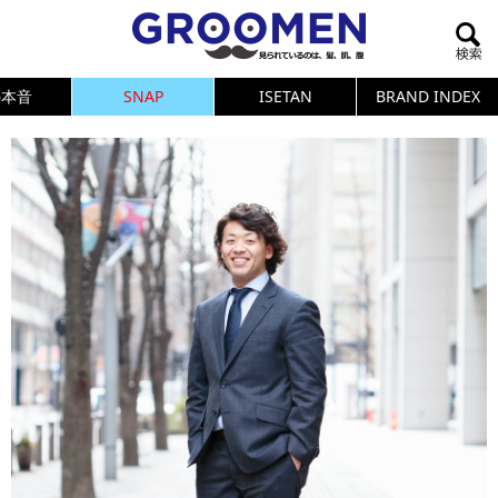
の本音
SNAP
ISETAN
BRAND INDEX