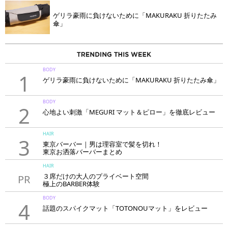
ゲリラ豪雨に負けないために「MAKURAKU 折りたたみ
傘」
BODY
1
ゲリラ豪雨に負けないために「MAKURAKU 折りたたみ傘」
BODY
2
心地よい刺激「MEGURI マット＆ピロー」を徹底レビュー
HAIR
3
東京バーバー｜男は理容室で髪を切れ！
東京お洒落バーバーまとめ
HAIR
３席だけの大人のプライベート空間
PR
極上のBARBER体験
「LAVIE NEW STANDARD BARBER HANARE新宿店」
BODY
4
話題のスパイクマット「TOTONOUマット」をレビュー