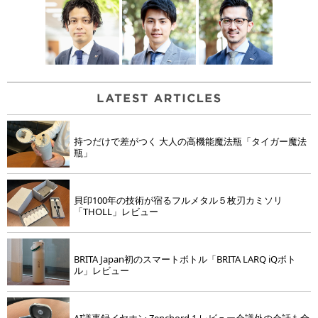
持つだけで差がつく 大人の高機能魔法瓶「タイガー魔法
瓶」
貝印100年の技術が宿るフルメタル５枚刃カミソリ
「THOLL」レビュー
BRITA Japan初のスマートボトル「BRITA LARQ iQボト
ル」レビュー
AI議事録イヤホン Zenchord 1 レビュー会議外の会話も全