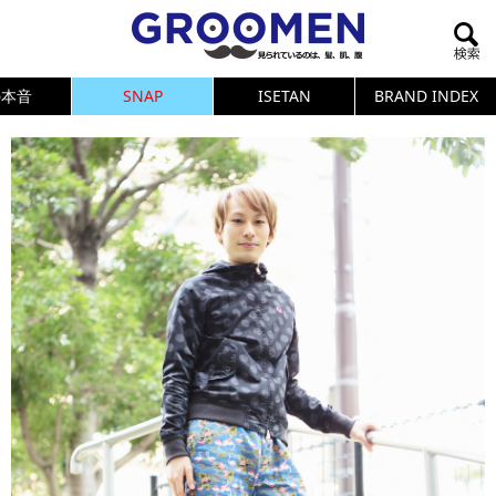
の本音
SNAP
ISETAN
BRAND INDEX