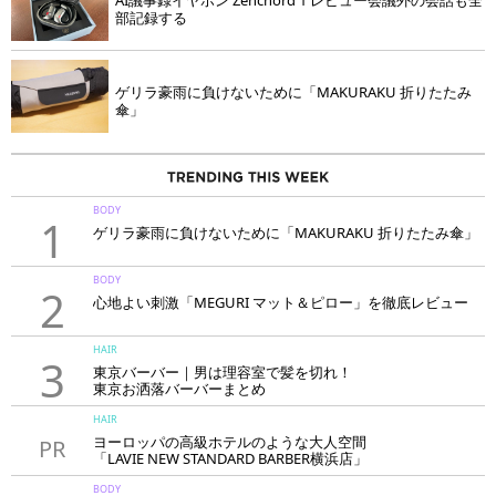
部記録する
ゲリラ豪雨に負けないために「MAKURAKU 折りたたみ
傘」
BODY
1
ゲリラ豪雨に負けないために「MAKURAKU 折りたたみ傘」
BODY
2
心地よい刺激「MEGURI マット＆ピロー」を徹底レビュー
HAIR
3
東京バーバー｜男は理容室で髪を切れ！
東京お洒落バーバーまとめ
HAIR
ヨーロッパの高級ホテルのような大人空間
PR
「LAVIE NEW STANDARD BARBER横浜店」
BODY