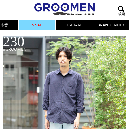
の本音
SNAP
ISETAN
BRAND INDEX
230
#GROOMEN