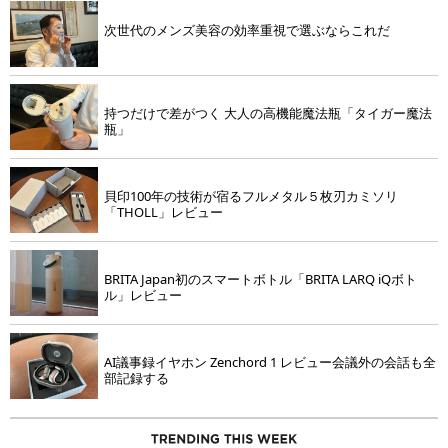
次世代のメンズ美容の効率重視で選ぶならこれだ
持つだけで差がつく 大人の高機能魔法瓶「タイガー魔法
瓶」
貝印100年の技術が宿るフルメタル５枚刃カミソリ
「THOLL」レビュー
BRITA Japan初のスマートボトル「BRITA LARQ iQボト
ル」レビュー
AI議事録イヤホン Zenchord 1 レビュー会議外の会話も全
部記録する