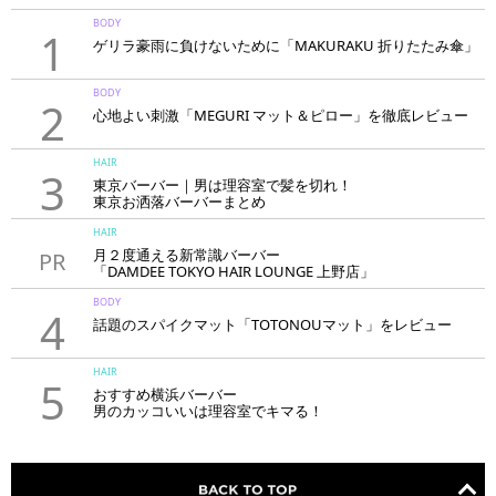
BODY
1
ゲリラ豪雨に負けないために「MAKURAKU 折りたたみ傘」
BODY
2
心地よい刺激「MEGURI マット＆ピロー」を徹底レビュー
HAIR
3
東京バーバー｜男は理容室で髪を切れ！
東京お洒落バーバーまとめ
HAIR
月２度通える新常識バーバー
PR
「DAMDEE TOKYO HAIR LOUNGE 上野店」
BODY
4
話題のスパイクマット「TOTONOUマット」をレビュー
HAIR
5
おすすめ横浜バーバー
男のカッコいいは理容室でキマる！