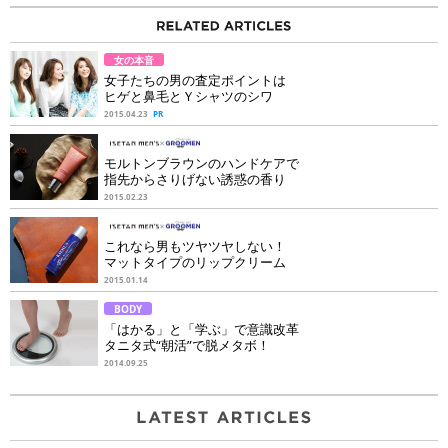
女の本音
女子たちの男の査定ポイントは
ヒゲと鼻毛とＹシャツのシワ
2015.04.23
PR
モルトンブラウンのハンドケアで
指先からさりげない誘惑の香り
2015.02.23
これなら男もツヤツヤしない！
マットタイプのリップクリーム
2015.01.14
BODY
「はかる」と「学ぶ」で意識改革
タニタ式“朝活”で脱メタボ！
2014.09.25