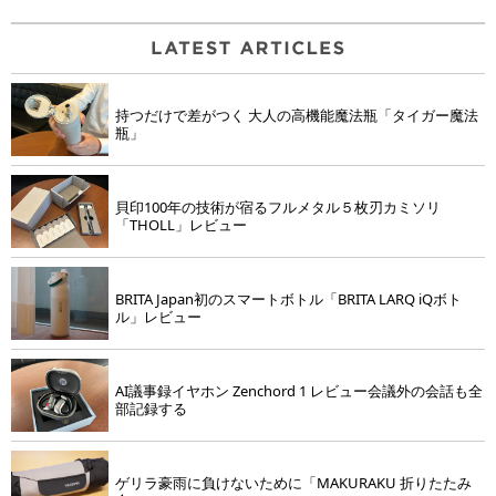
持つだけで差がつく 大人の高機能魔法瓶「タイガー魔法
瓶」
貝印100年の技術が宿るフルメタル５枚刃カミソリ
「THOLL」レビュー
BRITA Japan初のスマートボトル「BRITA LARQ iQボト
ル」レビュー
AI議事録イヤホン Zenchord 1 レビュー会議外の会話も全
部記録する
ゲリラ豪雨に負けないために「MAKURAKU 折りたたみ