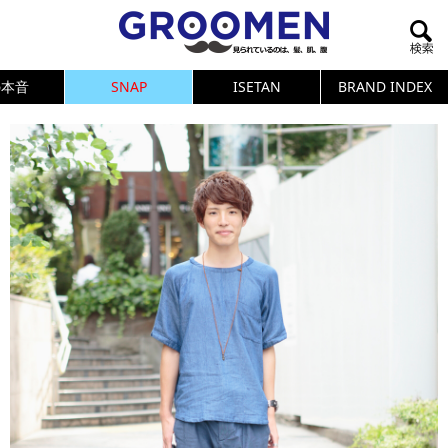
の本音
SNAP
ISETAN
BRAND INDEX