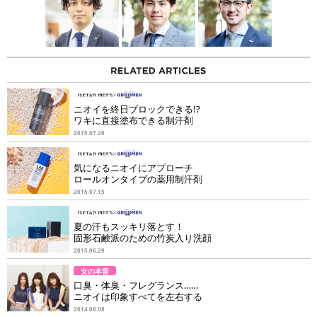
ニオイを終日ブロックできる!?
ワキに直接塗布できる制汗剤
2015.07.29
気になるニオイにアプローチ
ロールオンタイプの薬用制汗剤
2015.07.15
夏の汗もスッキリ落とす！
固形石鹸派のための竹炭入り洗顔
2015.06.29
女の本音
口臭・体臭・フレグランス……
ニオイは印象すべてを左右する
2014.08.08