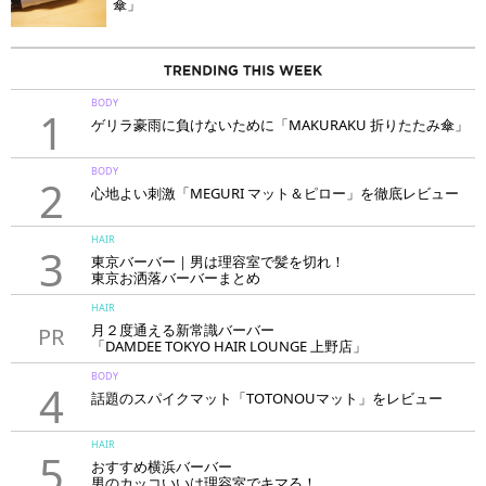
傘」
BODY
1
ゲリラ豪雨に負けないために「MAKURAKU 折りたたみ傘」
BODY
2
心地よい刺激「MEGURI マット＆ピロー」を徹底レビュー
HAIR
3
東京バーバー｜男は理容室で髪を切れ！
東京お洒落バーバーまとめ
HAIR
月２度通える新常識バーバー
PR
「DAMDEE TOKYO HAIR LOUNGE 上野店」
BODY
4
話題のスパイクマット「TOTONOUマット」をレビュー
HAIR
5
おすすめ横浜バーバー
男のカッコいいは理容室でキマる！