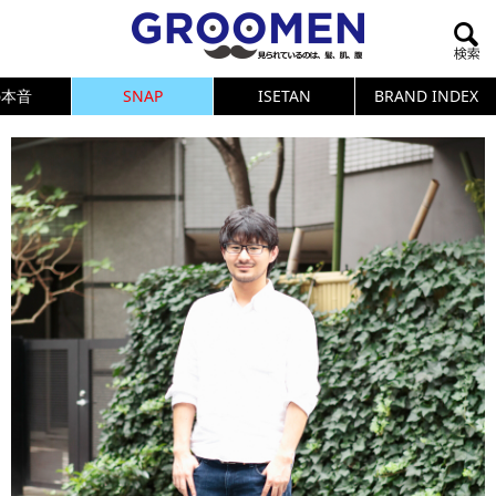
の本音
SNAP
ISETAN
BRAND INDEX