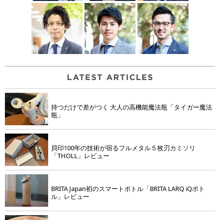
持つだけで差がつく 大人の高機能魔法瓶「タイガー魔法
瓶」
貝印100年の技術が宿るフルメタル５枚刃カミソリ
「THOLL」レビュー
BRITA Japan初のスマートボトル「BRITA LARQ iQボト
ル」レビュー