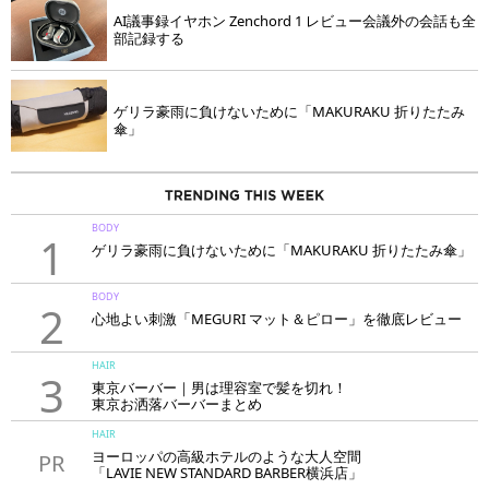
AI議事録イヤホン Zenchord 1 レビュー会議外の会話も全
部記録する
ゲリラ豪雨に負けないために「MAKURAKU 折りたたみ
傘」
BODY
1
ゲリラ豪雨に負けないために「MAKURAKU 折りたたみ傘」
BODY
2
心地よい刺激「MEGURI マット＆ピロー」を徹底レビュー
HAIR
3
東京バーバー｜男は理容室で髪を切れ！
東京お洒落バーバーまとめ
HAIR
ヨーロッパの高級ホテルのような大人空間
PR
「LAVIE NEW STANDARD BARBER横浜店」