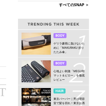
すべてのSNAP ＞
BODY
ゲリラ豪雨に負けないた
めに「MAKURAKU 折り
たたみ傘」
BODY
心地よい刺激「MEGURI
マット＆ピロー」を徹底
レビュー
T
HAIR
東京バーバー｜男は理容
室で髪を切れ！東京お洒