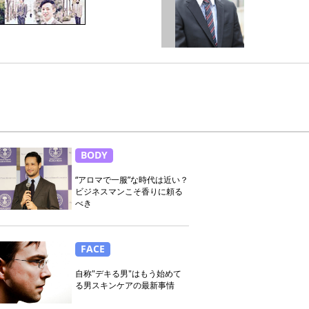
BODY
“アロマで一服”な時代は近い？
ビジネスマンこそ香りに頼る
べき
FACE
自称"デキる男"はもう始めて
る男スキンケアの最新事情