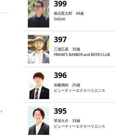
399
根石賢太郎 44歳
SoGoo
397
三浦広基 30歳
FRANK‘S BARBER and BEER CLUB
396
加藤満純 25歳
ビューティーエクスペリエンス
395
い
草深大介 33歳
ビューティーエクスペリエンス