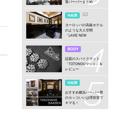
落バーバーまとめ
PR
HAIR
ヨーロッパの高級ホテル
のような大人空間
「LAVIE NEW
STANDARD BARBER横浜
店」
BODY
話題のスパイクマット
「TOTONOUマット」を
レビュー
HAIR
おすすめ横浜バーバー男
のカッコいいは理容室で
キマる！