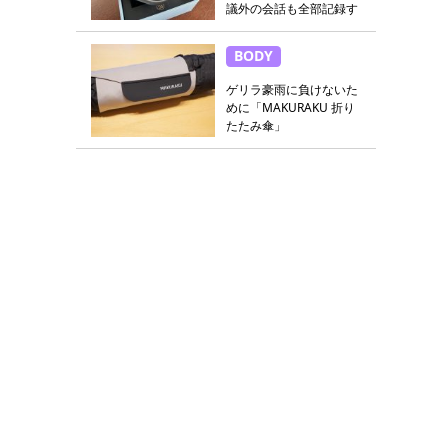
議外の会話も全部記録す
る
BODY
ゲリラ豪雨に負けないた
めに「MAKURAKU 折り
たたみ傘」