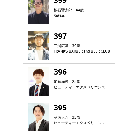
399
根石賢太郎 44歳
SoGoo
397
三浦広基 30歳
FRANK‘S BARBER and BEER CLUB
396
加藤満純 25歳
ビューティーエクスペリエンス
395
草深大介 33歳
ビューティーエクスペリエンス