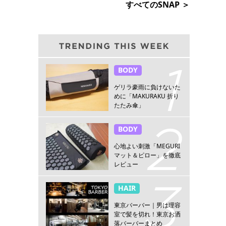
すべてのSNAP ＞
BODY
ゲリラ豪雨に負けないた
めに「MAKURAKU 折り
たたみ傘」
BODY
心地よい刺激「MEGURI
マット＆ピロー」を徹底
レビュー
HAIR
東京バーバー｜男は理容
室で髪を切れ！東京お洒
落バーバーまとめ