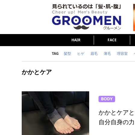
HAIR
FACE
TAG
髪型
ヒゲ
眉毛
薄毛
理容室
女の本音
テストステロン
海外セレブ
かかとケア
ダイエット
理容室
BODY
かかとケアと
自分自身の力