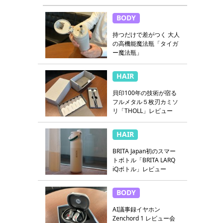
BODY
持つだけで差がつく 大人
の高機能魔法瓶「タイガ
ー魔法瓶」
HAIR
貝印100年の技術が宿る
フルメタル５枚刃カミソ
リ「THOLL」レビュー
HAIR
BRITA Japan初のスマー
トボトル「BRITA LARQ
iQボトル」レビュー
BODY
AI議事録イヤホン
Zenchord 1 レビュー会