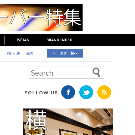
ISETAN
BRAND INDEX
＞ タグ一覧へ
S
PICK UP
筋肉
好印象な男
頭皮ケア