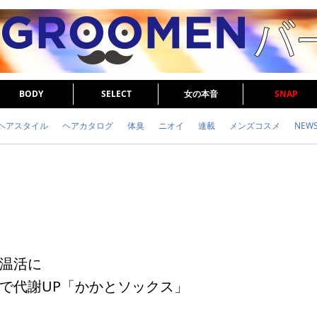
BODY
SELECT
女の本音
SNAP
ヘアスタイル
ヘアカタログ
体臭
ニオイ
連載
メンズコスメ
NEW
眉毛
メタボ
健康
スキンケア
食事
調査結果
トレーニング
温活に
で代謝UP「かかとソックス」