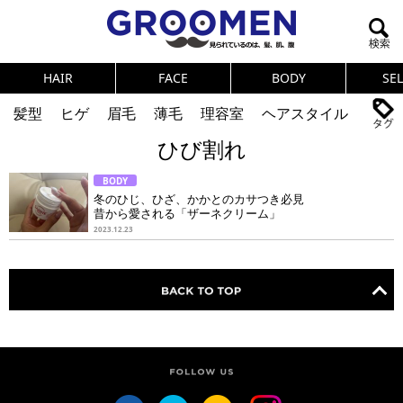
HAIR
FACE
BODY
SE
髪型
ヒゲ
眉毛
薄毛
理容室
ヘアスタイル
ひび割れ
ヘアカタログ
体臭
ニオイ
連載
BODY
メンズコスメ
NEWS
PICK UP
筋肉
女の本音
冬のひじ、ひざ、かかとのカサつき必見
昔から愛される「ザーネクリーム」
テストステロン
海外セレブ
眉毛
メタボ
2023.12.23
健康
スキンケア
食事
調査結果
トレーニング
好印象な男
頭皮ケア
ダイエット
理容室