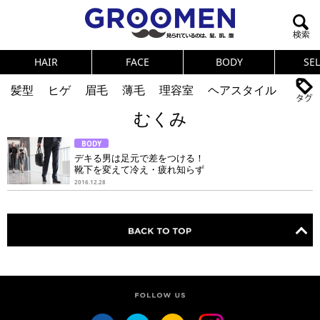
HAIR
FACE
BODY
SE
髪型
ヒゲ
眉毛
薄毛
理容室
ヘアスタイル
むくみ
ヘアカタログ
体臭
ニオイ
連載
BODY
メンズコスメ
NEWS
PICK UP
筋肉
女の本音
デキる男は足元で差をつける！
靴下を変えて冷え・疲れ知らず
テストステロン
海外セレブ
眉毛
メタボ
2016.12.28
健康
スキンケア
食事
調査結果
トレーニング
好印象な男
頭皮ケア
ダイエット
理容室