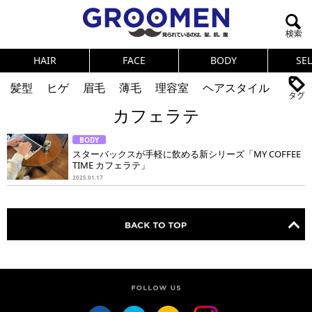
HAIR
FACE
BODY
SE
髪型
ヒゲ
眉毛
薄毛
理容室
ヘアスタイル
カフェラテ
ヘアカタログ
体臭
ニオイ
連載
BODY
メンズコスメ
NEWS
PICK UP
筋肉
女の本音
スターバックスが手軽に飲める新シリーズ「MY COFFEE
TIME カフェラテ」
テストステロン
海外セレブ
眉毛
メタボ
2025.01.17
健康
スキンケア
食事
調査結果
トレーニング
好印象な男
頭皮ケア
ダイエット
理容室