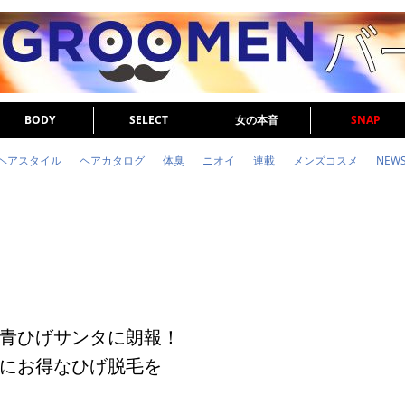
BODY
SELECT
女の本音
SNAP
ヘアスタイル
ヘアカタログ
体臭
ニオイ
連載
メンズコスメ
NEW
眉毛
メタボ
健康
スキンケア
食事
調査結果
トレーニング
青ひげサンタに朗報！
にお得なひげ脱毛を