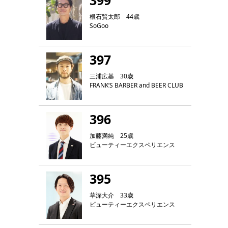
399
根石賢太郎 44歳
SoGoo
397
三浦広基 30歳
FRANK‘S BARBER and BEER CLUB
396
加藤満純 25歳
ビューティーエクスペリエンス
395
草深大介 33歳
ビューティーエクスペリエンス