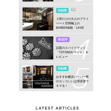
PR
HAIR
３席だけの大人のプライ
ベート空間極上の
BARBER体験「LAVIE
NEW STANDARD
BARBER HANARE新宿
BODY
店」
話題のスパイクマット
「TOTONOUマット」を
レビュー
HAIR
おすすめ横浜バーバー男
のカッコいいは理容室で
キマる！