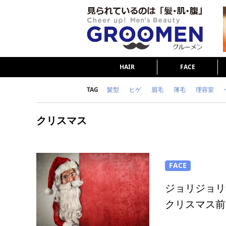
HAIR
FACE
TAG
髪型
ヒゲ
眉毛
薄毛
理容室
女の本音
テストステロン
海外セレブ
クリスマス
ダイエット
理容室
FACE
ジョリジョリ
クリスマス前