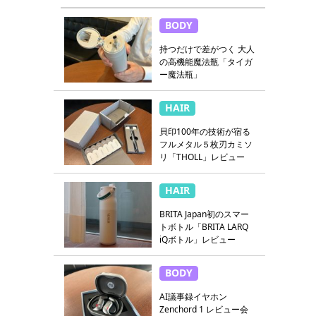
BODY
持つだけで差がつく 大人
の高機能魔法瓶「タイガ
ー魔法瓶」
HAIR
貝印100年の技術が宿る
フルメタル５枚刃カミソ
リ「THOLL」レビュー
HAIR
BRITA Japan初のスマー
トボトル「BRITA LARQ
iQボトル」レビュー
BODY
AI議事録イヤホン
Zenchord 1 レビュー会