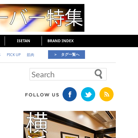
ISETAN
BRAND INDEX
＞ タグ一覧へ
S
PICK UP
筋肉
好印象な男
頭皮ケア