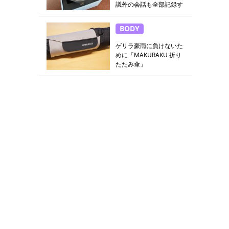
議外の会話も全部記録す
る
BODY
ゲリラ豪雨に負けないた
めに「MAKURAKU 折り
たたみ傘」