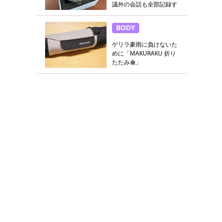
議外の会話も全部記録す
る
BODY
ゲリラ豪雨に負けないた
めに「MAKURAKU 折り
たたみ傘」