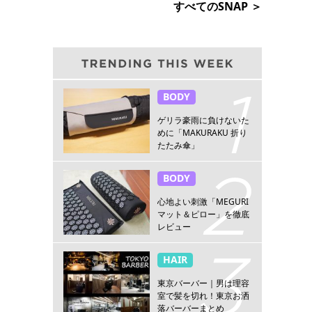
すべてのSNAP ＞
BODY
ゲリラ豪雨に負けないた
めに「MAKURAKU 折り
たたみ傘」
BODY
心地よい刺激「MEGURI
マット＆ピロー」を徹底
レビュー
HAIR
東京バーバー｜男は理容
室で髪を切れ！東京お洒
落バーバーまとめ