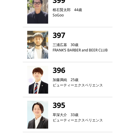
399
根石賢太郎 44歳
SoGoo
397
三浦広基 30歳
FRANK‘S BARBER and BEER CLUB
396
加藤満純 25歳
ビューティーエクスペリエンス
395
草深大介 33歳
ビューティーエクスペリエンス