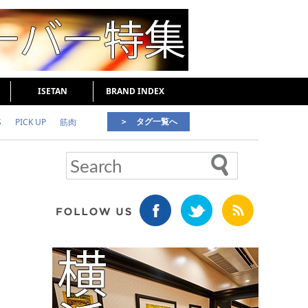
ISETAN
BRAND INDEX
＞ タグ一覧へ
S
PICK UP
筋肉
好印象な男
頭皮ケア