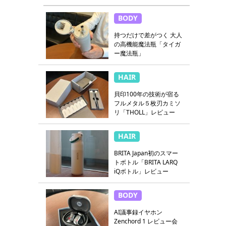
BODY
持つだけで差がつく 大人
の高機能魔法瓶「タイガ
ー魔法瓶」
HAIR
貝印100年の技術が宿る
フルメタル５枚刃カミソ
リ「THOLL」レビュー
HAIR
BRITA Japan初のスマー
トボトル「BRITA LARQ
iQボトル」レビュー
BODY
AI議事録イヤホン
Zenchord 1 レビュー会