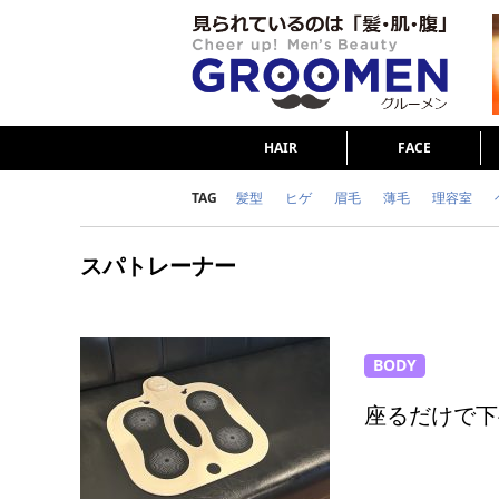
HAIR
FACE
TAG
髪型
ヒゲ
眉毛
薄毛
理容室
女の本音
テストステロン
海外セレブ
スパトレーナー
ダイエット
理容室
BODY
座るだけで下