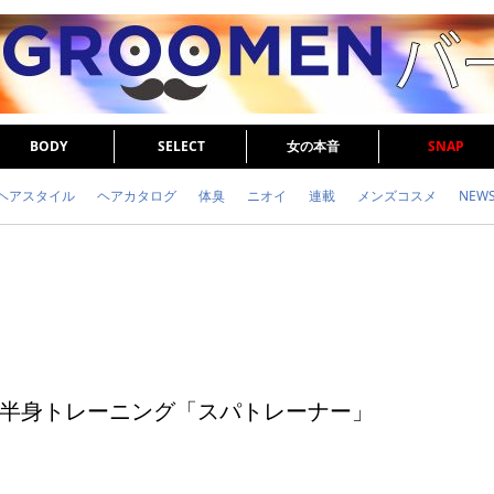
BODY
SELECT
女の本音
SNAP
ヘアスタイル
ヘアカタログ
体臭
ニオイ
連載
メンズコスメ
NEW
眉毛
メタボ
健康
スキンケア
食事
調査結果
トレーニング
半身トレーニング「スパトレーナー」