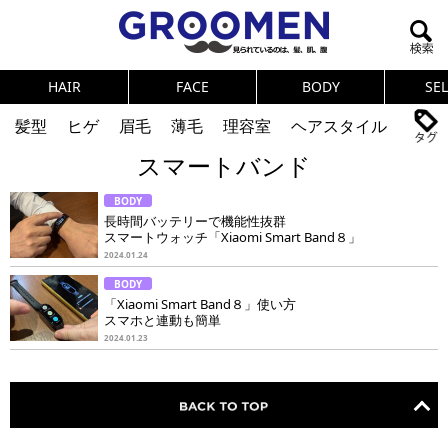
HAIR
FACE
BODY
SE
髪型
ヒゲ
眉毛
薄毛
理容室
ヘアスタイル
スマートバンド
ヘアカタログ
体臭
ニオイ
連載
BODY
メンズコスメ
NEWS
PICK UP
筋肉
女の本音
長時間バッテリーで機能性抜群
スマートウォッチ「Xiaomi Smart Band８」
テストステロン
海外セレブ
眉毛
メタボ
2024.01.24
BODY
健康
スキンケア
食事
調査結果
「Xiaomi Smart Band８」使い方
スマホと連動も簡単
2024.01.23
トレーニング
好印象な男
頭皮ケア
ダイエット
理容室