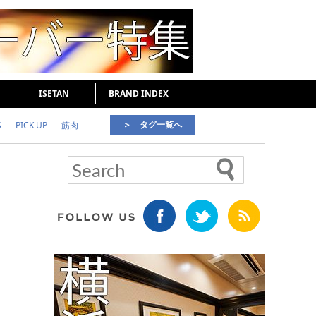
ISETAN
BRAND INDEX
＞ タグ一覧へ
S
PICK UP
筋肉
好印象な男
頭皮ケア