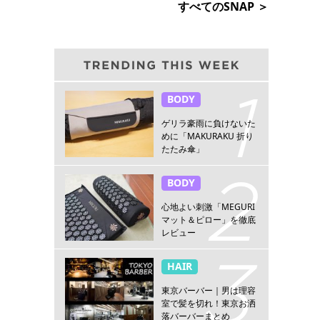
すべてのSNAP ＞
BODY
ゲリラ豪雨に負けないた
めに「MAKURAKU 折り
たたみ傘」
BODY
心地よい刺激「MEGURI
マット＆ピロー」を徹底
レビュー
HAIR
東京バーバー｜男は理容
室で髪を切れ！東京お洒
落バーバーまとめ