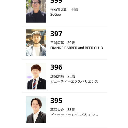
399
根石賢太郎 44歳
SoGoo
397
三浦広基 30歳
FRANK‘S BARBER and BEER CLUB
396
加藤満純 25歳
ビューティーエクスペリエンス
395
草深大介 33歳
ビューティーエクスペリエンス