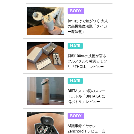
BODY
持つだけで差がつく 大人
の高機能魔法瓶「タイガ
ー魔法瓶」
HAIR
貝印100年の技術が宿る
フルメタル５枚刃カミソ
リ「THOLL」レビュー
HAIR
BRITA Japan初のスマー
トボトル「BRITA LARQ
iQボトル」レビュー
BODY
AI議事録イヤホン
Zenchord 1 レビュー会