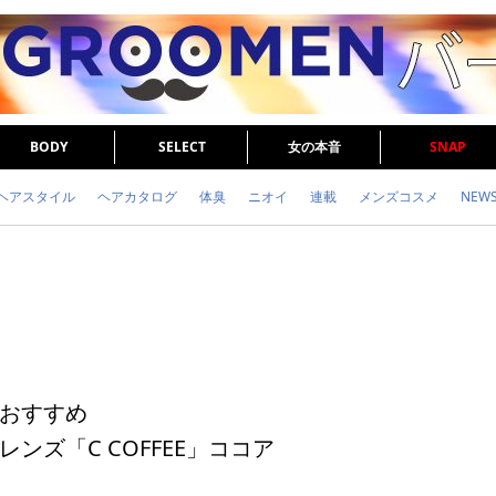
BODY
SELECT
女の本音
SNAP
ヘアスタイル
ヘアカタログ
体臭
ニオイ
連載
メンズコスメ
NEW
眉毛
メタボ
健康
スキンケア
食事
調査結果
トレーニング
おすすめ
ンズ「C COFFEE」ココア