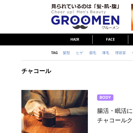
HAIR
FACE
TAG
髪型
ヒゲ
眉毛
薄毛
理容室
女の本音
テストステロン
海外セレブ
チャコール
ダイエット
理容室
BODY
腸活・眠活に
チャコールクレ