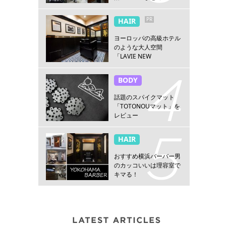
PR
HAIR
ヨーロッパの高級ホテル
のような大人空間
「LAVIE NEW
STANDARD BARBER横浜
店」
BODY
話題のスパイクマット
「TOTONOUマット」を
レビュー
HAIR
おすすめ横浜バーバー男
のカッコいいは理容室で
キマる！