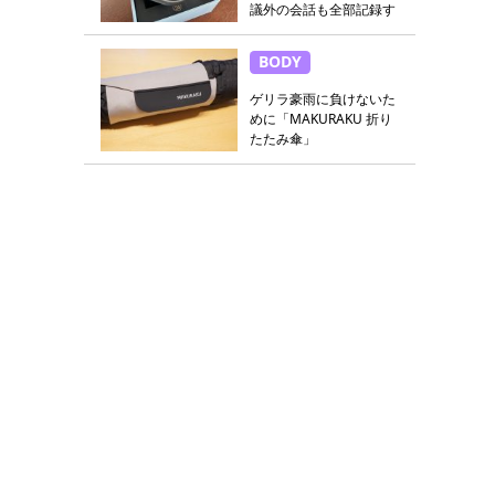
議外の会話も全部記録す
る
BODY
ゲリラ豪雨に負けないた
めに「MAKURAKU 折り
たたみ傘」