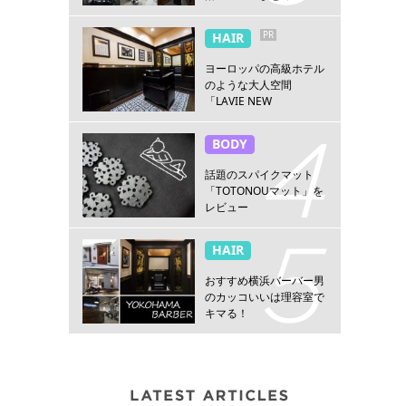
PR
HAIR
ヨーロッパの高級ホテル
のような大人空間
「LAVIE NEW
STANDARD BARBER横浜
店」
BODY
話題のスパイクマット
「TOTONOUマット」を
レビュー
HAIR
おすすめ横浜バーバー男
のカッコいいは理容室で
キマる！