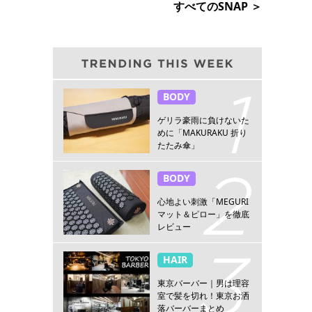
すべてのSNAP ＞
BODY
ゲリラ豪雨に負けないた
めに「MAKURAKU 折り
たたみ傘」
BODY
心地よい刺激「MEGURI
マット＆ピロー」を徹底
レビュー
HAIR
東京バーバー｜男は理容
室で髪を切れ！東京お洒
落バーバーまとめ