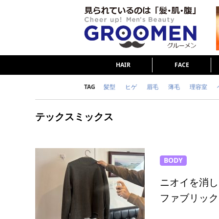
HAIR
FACE
TAG
髪型
ヒゲ
眉毛
薄毛
理容室
女の本音
テストステロン
海外セレブ
テックスミックス
ダイエット
理容室
BODY
ニオイを消し
ファブリックミ