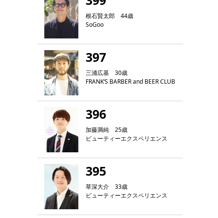
399
根石賢太郎 44歳
SoGoo
397
三浦広基 30歳
FRANK‘S BARBER and BEER CLUB
396
加藤満純 25歳
ビューティーエクスペリエンス
395
草深大介 33歳
ビューティーエクスペリエンス