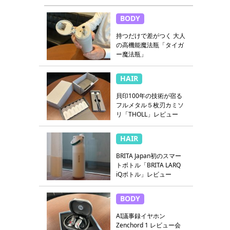
BODY
持つだけで差がつく 大人
の高機能魔法瓶「タイガ
ー魔法瓶」
HAIR
貝印100年の技術が宿る
フルメタル５枚刃カミソ
リ「THOLL」レビュー
HAIR
BRITA Japan初のスマー
トボトル「BRITA LARQ
iQボトル」レビュー
BODY
AI議事録イヤホン
Zenchord 1 レビュー会