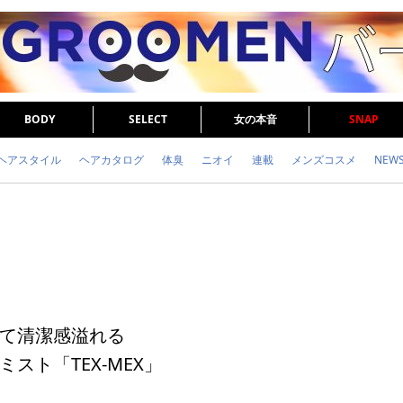
BODY
SELECT
女の本音
SNAP
ヘアスタイル
ヘアカタログ
体臭
ニオイ
連載
メンズコスメ
NEW
眉毛
メタボ
健康
スキンケア
食事
調査結果
トレーニング
て清潔感溢れる
スト「TEX-MEX」