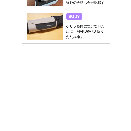
議外の会話も全部記録す
る
BODY
ゲリラ豪雨に負けないた
めに「MAKURAKU 折り
たたみ傘」