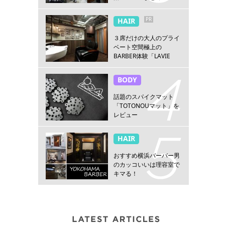
PR
HAIR
３席だけの大人のプライ
ベート空間極上の
BARBER体験「LAVIE
NEW STANDARD
BARBER HANARE新宿
BODY
店」
話題のスパイクマット
「TOTONOUマット」を
レビュー
HAIR
おすすめ横浜バーバー男
のカッコいいは理容室で
キマる！