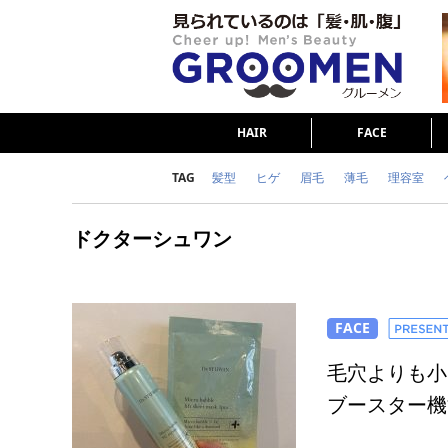
HAIR
FACE
TAG
髪型
ヒゲ
眉毛
薄毛
理容室
女の本音
テストステロン
海外セレブ
ドクターシュワン
ダイエット
理容室
FACE
毛穴よりも小
ブースター機