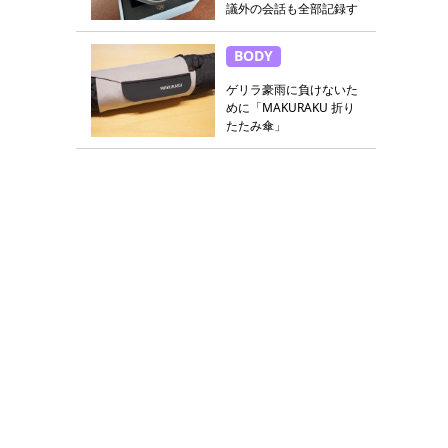
議外の会話も全部記録す
る
BODY
ゲリラ豪雨に負けないた
めに「MAKURAKU 折り
たたみ傘」