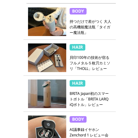
BODY
持つだけで差がつく 大人
の高機能魔法瓶「タイガ
ー魔法瓶」
HAIR
貝印100年の技術が宿る
フルメタル５枚刃カミソ
リ「THOLL」レビュー
HAIR
BRITA Japan初のスマー
トボトル「BRITA LARQ
iQボトル」レビュー
BODY
AI議事録イヤホン
Zenchord 1 レビュー会