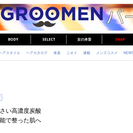
BODY
SELECT
女の本音
SNAP
ヘアスタイル
ヘアカタログ
体臭
ニオイ
連載
メンズコスメ
NEW
眉毛
メタボ
健康
スキンケア
食事
調査結果
トレーニング
さい高濃度炭酸
能で整った肌へ