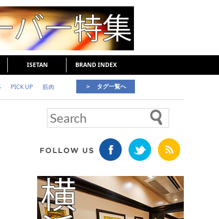
ISETAN
BRAND INDEX
＞ タグ一覧へ
S
PICK UP
筋肉
好印象な男
頭皮ケア