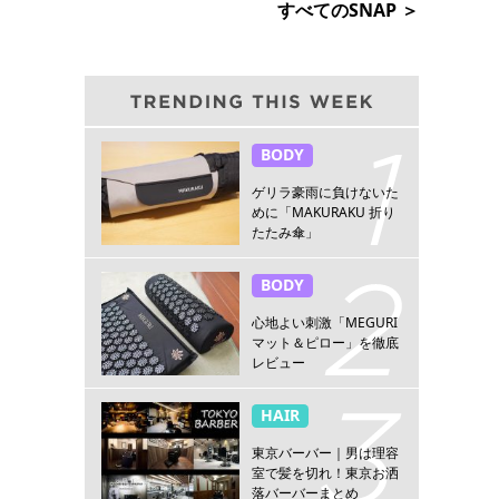
すべてのSNAP ＞
BODY
ゲリラ豪雨に負けないた
めに「MAKURAKU 折り
たたみ傘」
BODY
心地よい刺激「MEGURI
マット＆ピロー」を徹底
レビュー
HAIR
東京バーバー｜男は理容
室で髪を切れ！東京お洒
落バーバーまとめ