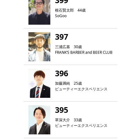
399
根石賢太郎 44歳
SoGoo
397
三浦広基 30歳
FRANK‘S BARBER and BEER CLUB
396
加藤満純 25歳
ビューティーエクスペリエンス
395
草深大介 33歳
ビューティーエクスペリエンス