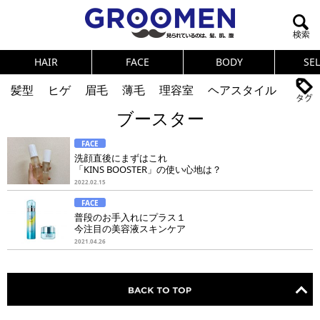
HAIR
FACE
BODY
SE
髪型
ヒゲ
眉毛
薄毛
理容室
ヘアスタイル
ブースター
ヘアカタログ
体臭
ニオイ
連載
FACE
メンズコスメ
NEWS
PICK UP
筋肉
女の本音
洗顔直後にまずはこれ
「KINS BOOSTER」の使い心地は？
テストステロン
海外セレブ
眉毛
メタボ
2022.02.15
FACE
健康
スキンケア
食事
調査結果
普段のお手入れにプラス１
今注目の美容液スキンケア
2021.04.26
トレーニング
好印象な男
頭皮ケア
ダイエット
理容室