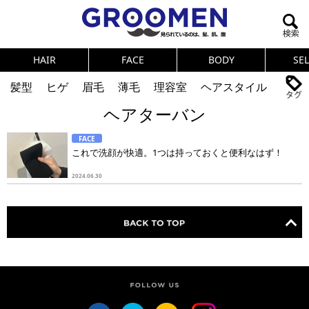
HAIR
FACE
BODY
SE
髪型
ヒゲ
眉毛
薄毛
理容室
ヘアスタイル
ヘアターバン
ヘアカタログ
体臭
ニオイ
連載
FACE
メンズコスメ
NEWS
PICK UP
筋肉
女の本音
これで洗顔が快適。1つは持っておくと便利なはず！
テストステロン
海外セレブ
眉毛
メタボ
2024.06.30
健康
スキンケア
食事
調査結果
トレーニング
好印象な男
頭皮ケア
ダイエット
理容室