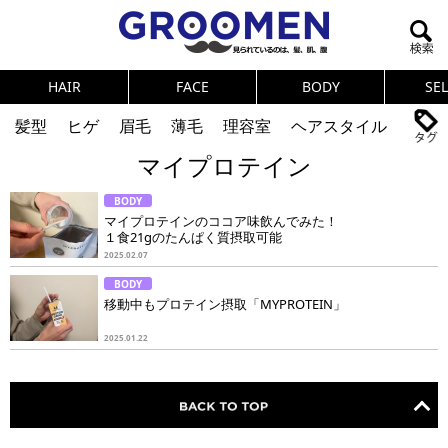
HAIR
FACE
BODY
SE
髪型
ヒゲ
眉毛
薄毛
理容室
ヘアスタイル
マイプロテイン
ヘアカタログ
体臭
ニオイ
連載
BODY
メンズコスメ
NEWS
PICK UP
筋肉
女の本音
マイプロテインのココア味飲んでみた！
１食21gのたんぱく質摂取可能
テストステロン
海外セレブ
眉毛
メタボ
2025.02.07
BODY
健康
スキンケア
食事
調査結果
移動中もプロテイン摂取「MYPROTEIN」
2025.01.22
トレーニング
好印象な男
頭皮ケア
ダイエット
理容室