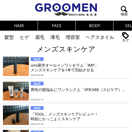
HAIR
FACE
BODY
SE
髪型
ヒゲ
眉毛
薄毛
理容室
ヘアスタイル
メンズスキンケア
ヘアカタログ
体臭
ニオイ
連載
FACE
メンズコスメ
NEWS
PICK UP
筋肉
女の本音
uno新作オールインワンセラム「IMP」
メンズスキンケアを1本で完結させる
テストステロン
海外セレブ
眉毛
メタボ
2026.06.08
FACE
健康
スキンケア
食事
調査結果
男性の肌悩みにワンランク上「SPICARE（スピケア）」
2026.04.21
トレーニング
好印象な男
頭皮ケア
FACE
「TOOL」メンズスキンケアレビュー！
ダイエット
理容室
時短にかっこよくスキンケア
2025.03.10