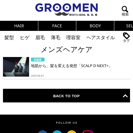
HAIR
FACE
BODY
SE
髪型
ヒゲ
眉毛
薄毛
理容室
ヘアスタイル
メンズヘアケア
ヘアカタログ
体臭
ニオイ
連載
HAIR
メンズコスメ
NEWS
PICK UP
筋肉
女の本音
地肌から、髪を変える発想「SCALP D NEXT+」
テストステロン
海外セレブ
眉毛
メタボ
2025.06.01
健康
スキンケア
食事
調査結果
トレーニング
好印象な男
頭皮ケア
ダイエット
理容室