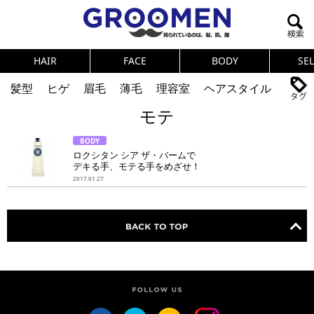
HAIR
FACE
BODY
SE
髪型
ヒゲ
眉毛
薄毛
理容室
ヘアスタイル
モテ
ヘアカタログ
体臭
ニオイ
連載
BODY
メンズコスメ
NEWS
PICK UP
筋肉
女の本音
ロクシタン シア ザ・バームで
デキる手、モテる手をめざせ！
テストステロン
海外セレブ
眉毛
メタボ
2017.01.27
健康
スキンケア
食事
調査結果
トレーニング
好印象な男
頭皮ケア
ダイエット
理容室