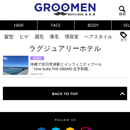
HAIR
FACE
BODY
SE
髪型
ヒゲ
眉毛
薄毛
理容室
ヘアスタイル
ラグジュアリーホテル
ヘアカタログ
体臭
ニオイ
連載
BODY
メンズコスメ
NEWS
PICK UP
筋肉
女の本音
沖縄で非日常体験とインフィニティプール
「One Suite THE GRAND 古宇利島」
テストステロン
海外セレブ
眉毛
メタボ
2024.07.30
健康
スキンケア
食事
調査結果
トレーニング
好印象な男
頭皮ケア
ダイエット
理容室