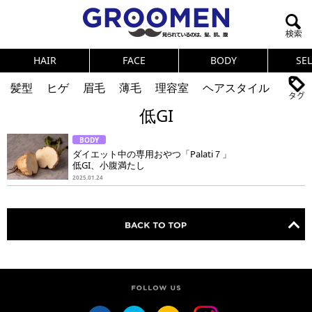
HAIR
FACE
BODY
SE
髪型
ヒゲ
眉毛
薄毛
理容室
ヘアスタイル
低GI
ヘアカタログ
体臭
ニオイ
連載
BODY
メンズコスメ
NEWS
PICK UP
筋肉
女の本音
ダイエット中の専用おやつ「Palati７」
低GI、小腹満たし
テストステロン
海外セレブ
眉毛
メタボ
2025.01.24
健康
スキンケア
食事
調査結果
トレーニング
好印象な男
頭皮ケア
ダイエット
理容室