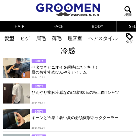
HAIR
FACE
BODY
SE
髪型
ヒゲ
眉毛
薄毛
理容室
ヘアスタイル
冷感
ヘアカタログ
体臭
ニオイ
連載
BODY
メンズコスメ
NEWS
PICK UP
筋肉
女の本音
ベタつきとニオイを瞬時にスッキリ！
夏のおすすめひんやりアイテム
テストステロン
海外セレブ
眉毛
メタボ
2024.10.11
BODY
健康
スキンケア
食事
調査結果
ひんやり接触冷感なのに綿100％の極上白Tシャツ
2024.08.11
トレーニング
好印象な男
頭皮ケア
BODY
キーンと冷感！暑い夏の必須爽撃ネッククーラー
ダイエット
理容室
2024.08.01