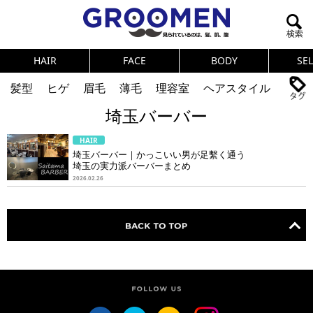
HAIR
FACE
BODY
SE
髪型
ヒゲ
眉毛
薄毛
理容室
ヘアスタイル
埼玉バーバー
ヘアカタログ
体臭
ニオイ
連載
HAIR
メンズコスメ
NEWS
PICK UP
筋肉
女の本音
埼玉バーバー｜かっこいい男が足繫く通う
埼玉の実力派バーバーまとめ
テストステロン
海外セレブ
眉毛
メタボ
2026.02.26
健康
スキンケア
食事
調査結果
トレーニング
好印象な男
頭皮ケア
ダイエット
理容室