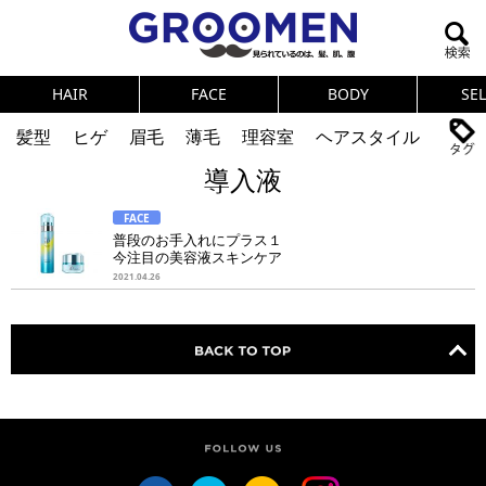
HAIR
FACE
BODY
SE
髪型
ヒゲ
眉毛
薄毛
理容室
ヘアスタイル
導入液
ヘアカタログ
体臭
ニオイ
連載
FACE
メンズコスメ
NEWS
PICK UP
筋肉
女の本音
普段のお手入れにプラス１
今注目の美容液スキンケア
テストステロン
海外セレブ
眉毛
メタボ
2021.04.26
健康
スキンケア
食事
調査結果
トレーニング
好印象な男
頭皮ケア
ダイエット
理容室