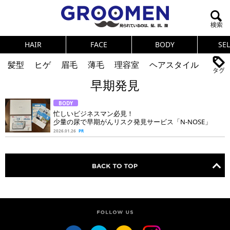
HAIR
FACE
BODY
SE
髪型
ヒゲ
眉毛
薄毛
理容室
ヘアスタイル
早期発見
ヘアカタログ
体臭
ニオイ
連載
BODY
メンズコスメ
NEWS
PICK UP
筋肉
女の本音
忙しいビジネスマン必見！
少量の尿で早期がんリスク発見サービス「N-NOSE」
テストステロン
海外セレブ
眉毛
メタボ
2026.01.26
PR
健康
スキンケア
食事
調査結果
トレーニング
好印象な男
頭皮ケア
ダイエット
理容室