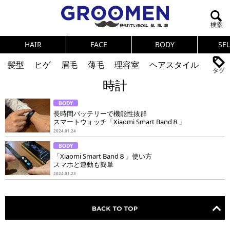
HAIR
FACE
BODY
SE
髪型
ヒゲ
眉毛
薄毛
理容室
ヘアスタイル
時計
ヘアカタログ
体臭
ニオイ
連載
BODY
メンズコスメ
NEWS
PICK UP
筋肉
女の本音
長時間バッテリーで機能性抜群
スマートウォッチ「Xiaomi Smart Band８」
テストステロン
海外セレブ
眉毛
メタボ
2024.01.24
BODY
健康
スキンケア
食事
調査結果
「Xiaomi Smart Band８」使い方
スマホと連動も簡単
2024.01.23
トレーニング
好印象な男
頭皮ケア
ダイエット
理容室