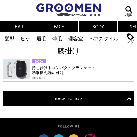
HAIR
FACE
BODY
SE
髪型
ヒゲ
眉毛
薄毛
理容室
ヘアスタイル
膝掛け
ヘアカタログ
体臭
ニオイ
連載
BODY
メンズコスメ
NEWS
PICK UP
筋肉
女の本音
持ち歩けるコンパクトブランケット
洗濯機丸洗い可能
テストステロン
海外セレブ
眉毛
メタボ
2025.04.19
健康
スキンケア
食事
調査結果
トレーニング
好印象な男
頭皮ケア
ダイエット
理容室