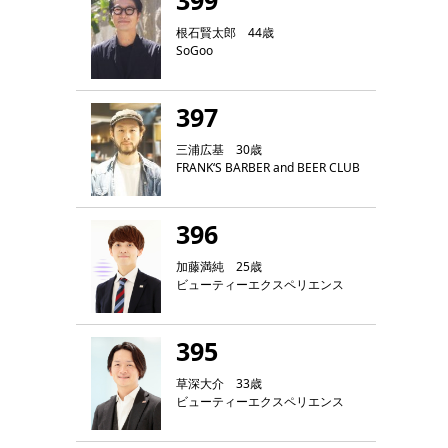
399
根石賢太郎 44歳
SoGoo
397
三浦広基 30歳
FRANK‘S BARBER and BEER CLUB
396
加藤満純 25歳
ビューティーエクスペリエンス
395
草深大介 33歳
ビューティーエクスペリエンス