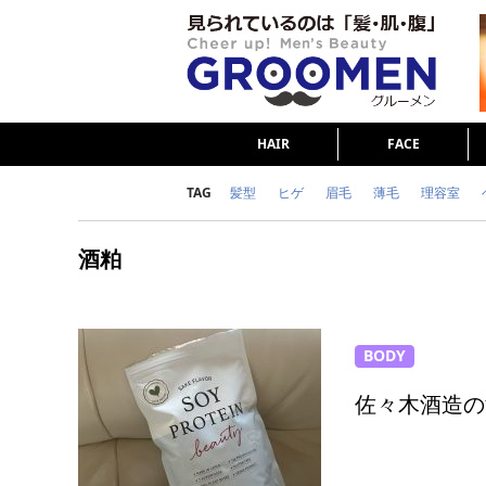
HAIR
FACE
TAG
髪型
ヒゲ
眉毛
薄毛
理容室
女の本音
テストステロン
海外セレブ
酒粕
ダイエット
理容室
BODY
佐々木酒造の