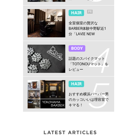
PR
HAIR
全室個室の贅沢な
BARBER体験中野駅近1
分「LAVIE NEW
STANDARD BARBER 中
野」
BODY
話題のスパイクマット
「TOTONOUマット」を
レビュー
HAIR
おすすめ横浜バーバー男
のカッコいいは理容室で
キマる！