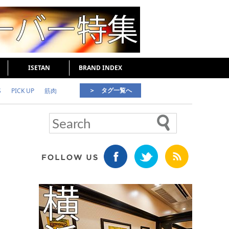
ISETAN
BRAND INDEX
＞ タグ一覧へ
S
PICK UP
筋肉
好印象な男
頭皮ケア