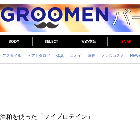
BODY
SELECT
女の本音
SNAP
ヘアスタイル
ヘアカタログ
体臭
ニオイ
連載
メンズコスメ
NEW
眉毛
メタボ
健康
スキンケア
食事
調査結果
トレーニング
酒粕を使った「ソイプロテイン」