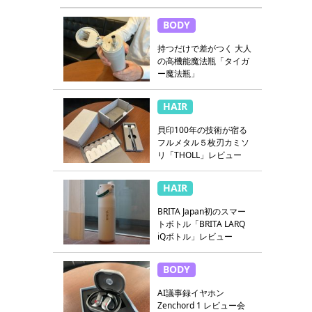
BODY
持つだけで差がつく 大人
の高機能魔法瓶「タイガ
ー魔法瓶」
HAIR
貝印100年の技術が宿る
フルメタル５枚刃カミソ
リ「THOLL」レビュー
HAIR
BRITA Japan初のスマー
トボトル「BRITA LARQ
iQボトル」レビュー
BODY
AI議事録イヤホン
Zenchord 1 レビュー会