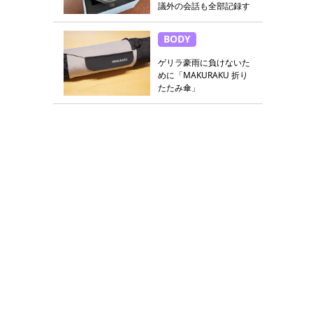
議外の会話も全部記録す
る
BODY
ゲリラ豪雨に負けないた
めに「MAKURAKU 折り
たたみ傘」