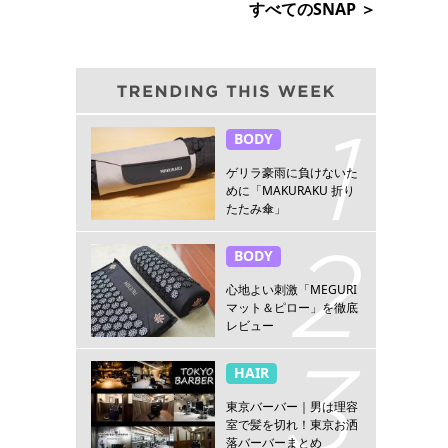
すべてのSNAP ＞
BODY
ゲリラ豪雨に負けないた
めに「MAKURAKU 折り
たたみ傘」
BODY
心地よい刺激「MEGURI
マット＆ピロー」を徹底
レビュー
HAIR
東京バーバー｜男は理容
室で髪を切れ！東京お洒
落バーバーまとめ